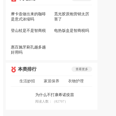
摩卡壶做出来的咖啡
觅光胶原炮营销太厉
是意式浓缩吗
害了
登山杖是不是智商税
电热饭盒是智商税吗
惠百施牙刷孔越多越
好用吗
本类排行
查看更多
生活妙招
家居保养
衣物护理
低碳环保
安全急救
生活用品
为什么不打康希诺疫苗
防骗技巧
阅读人数：
科普答疑
（82707）