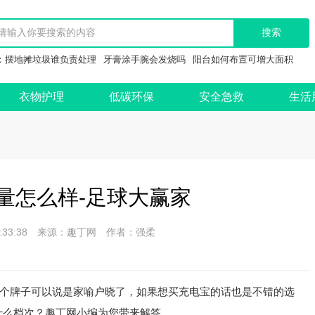
：
摆地摊垃圾谁负责处理
牙膏涂手腕会发烧吗
阳台如何布置可增大面积
衣物护理
低碳环保
安全急救
生活
量怎么样-足球大赢家
 10:33:38 来源：趣丁网 作者：强柔
个牌子可以说是家喻户晓了，如果想买充电宝的话也是不错的选
什么档次？趣丁网小编为您带来解答。