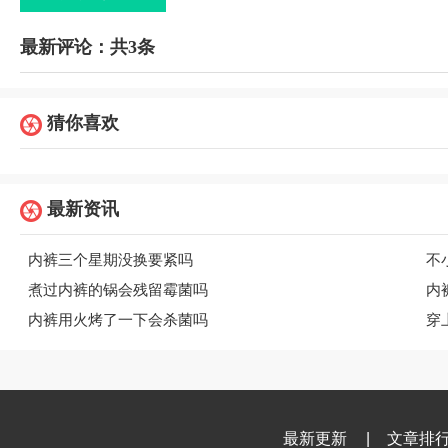
最新评论：共3条
猜你喜欢
最新资讯
内裤三个星期没换要紧吗
不
煮过内裤的锅会残留霉菌吗
内
内裤用火烤了一下会杀菌吗
穿
最新更新
|
文章排