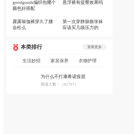
goodgoods编织包哪个
悬浮裤有提臀效果吗
颜色好搭配
露露瑜伽裤穿久了腰
第一次穿静脉曲张袜
会松么
应该买几级压力的
本类排行
查看更多
生活妙招
家居保养
衣物护理
低碳环保
安全急救
生活用品
为什么不打康希诺疫苗
防骗技巧
阅读人数：
科普答疑
（82767）