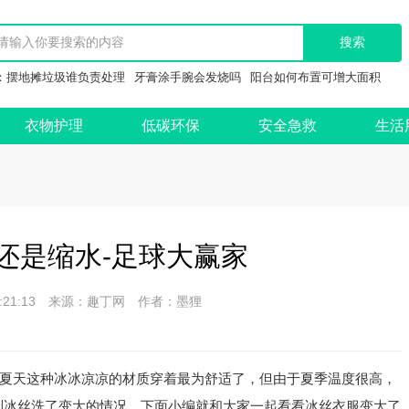
：
摆地摊垃圾谁负责处理
牙膏涂手腕会发烧吗
阳台如何布置可增大面积
衣物护理
低碳环保
安全急救
生活
还是缩水-足球大赢家
 11:21:13 来源：趣丁网 作者：墨狸
夏天这种冰冰凉凉的材质穿着最为舒适了，但由于夏季温度很高，
到冰丝洗了变大的情况，下面小编就和大家一起看看冰丝衣服变大了