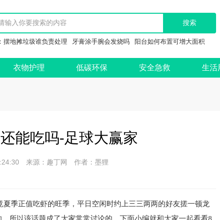
：
摆地摊垃圾谁负责处理
牙膏涂手腕会发烧吗
阳台如何布置可增大面积
衣物护理
低碳环保
安全急救
生活
还能吃吗-足球大赢家
 15:24:30 来源：趣丁网 作者：墨狸
竟夏季正值吃虾的旺季，平日空闲时约上三三两两的好友搓一顿龙
的，所以该话题成了大家常常讨论的，下面小编就和大家一起看看8