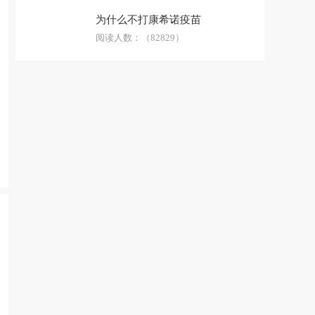
低碳环保
安全急救
生活用品
为什么不打康希诺疫苗
防骗技巧
阅读人数：
科普答疑
（82829）