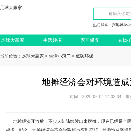
足球大赢家
热门搜索：
摆地摊垃圾
足球大赢家
生活妙招
家居保养
衣物
当前位置：
>
>
足球大赢家
生活小窍门
低碳环保
地摊经济会对环境造成
时间：2020-06-04 14:33:
地摊经济开放后，不少人陆陆续续出来摆摊，现在已经是全
越多。那么，地摊经济会不会导致城市变乱变脏，最后造成环境