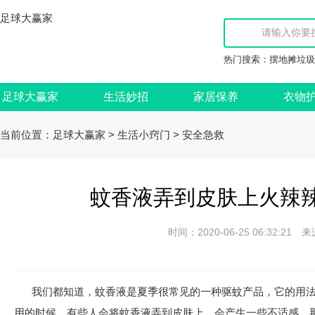
足球大赢家
热门搜索：
摆地摊垃圾
足球大赢家
生活妙招
家居保养
衣物
当前位置：
>
>
足球大赢家
生活小窍门
安全急救
蚊香液弄到皮肤上火辣辣
时间：2020-06-25 06:32:
我们都知道，蚊香液是夏季很常见的一种驱蚊产品，它的用
用的时候，有些人会将蚊香液弄到皮肤上，会产生一些不适感。