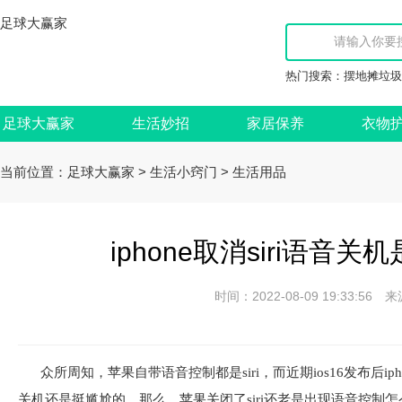
足球大赢家
热门搜索：
摆地摊垃圾
足球大赢家
生活妙招
家居保养
衣物
当前位置：
>
>
足球大赢家
生活小窍门
生活用品
iphone取消siri语音
时间：2022-08-09 19:33:
众所周知，苹果自带语音控制都是siri，而近期ios16发布后i
关机还是挺尴尬的。那么，苹果关闭了siri还老是出现语音控制