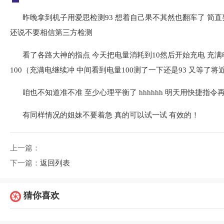
昨晚拿到机子用爱思检测93 想着自己果不其然也翻车了 简
还说不要相信第三方检测
看了各路大神的指点 今天把电量消耗到10然后开始充电 充
100（充满电继续冲 中间看到电量100测了一下还是93 又等了将
咱也不知道准不准 至少心理平衡了 hhhhhh 明天用快捷指令
有同样情况的姐妹不要着急 真的可以试一试 有效的！
上一篇：
下一篇：
返回列表
猜你喜欢