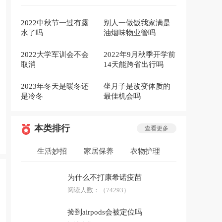
2022中秋节一过有露
别人一做饭我家满是
水了吗
油烟味物业管吗
2022大学军训会不会
2022年9月秋季开学前
取消
14天能跨省出行吗
2023年冬天是暖冬还
坐月子是改变体质的
是冷冬
最佳机会吗
本类排行
查看更多
生活妙招
家居保养
衣物护理
低碳环保
安全急救
生活用品
为什么不打康希诺疫苗
防骗技巧
阅读人数：
科普答疑
（74293）
捡到airpods会被定位吗