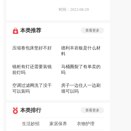
时间：
2022-08-29
本类推荐
查看更多
压缩卷包床垫好不好
德利丰岩板是什么材
料
镜柜有灯还需要装镜
马桶圈裂了有单卖的
前灯吗
吗
空调过滤网洗了没干
房子一边住人一边刷
可以装吗
墙可以吗
本类排行
查看更多
生活妙招
家居保养
衣物护理