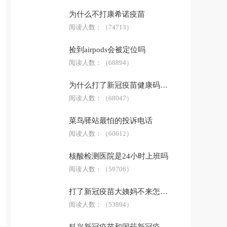
低碳环保
安全急救
生活用品
为什么不打康希诺疫苗
防骗技巧
阅读人数：
科普答疑
（74713）
捡到airpods会被定位吗
阅读人数：
（68894）
为什么打了新冠疫苗健康码没有显示
阅读人数：
（68047）
菜鸟驿站最怕的投诉电话
阅读人数：
（60612）
核酸检测医院是24小时上班吗
阅读人数：
（59706）
打了新冠疫苗大姨妈不来怎么办
阅读人数：
（53894）