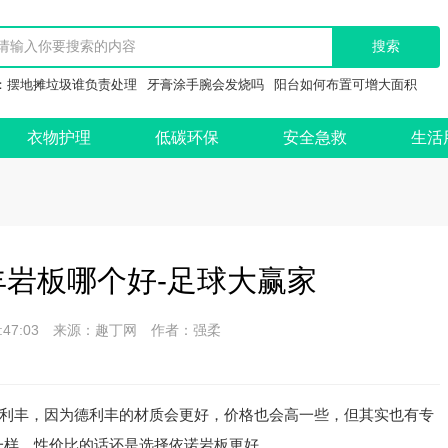
：
摆地摊垃圾谁负责处理
牙膏涂手腕会发烧吗
阳台如何布置可增大面积
衣物护理
低碳环保
安全急救
生活
岩板哪个好-足球大赢家
 11:47:03 来源：趣丁网 作者：强柔
利丰，因为德利丰的材质会更好，价格也会高一些，但其实也有专
一样，性价比的话还是选择依诺岩板更好。