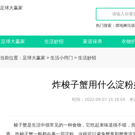
足球大赢家
热门搜索：
摆地摊垃圾
足球大赢家
生活妙招
家居保养
衣物
当前位置：
>
>
足球大赢家
生活小窍门
生活妙招
炸梭子蟹用什么淀粉
时间：2022-09-07 15:18:
梭子蟹是生活中很常见的一种食物，它吃起来味道很不错，
香。炸梭子蟹一般都会裹一层淀粉，这样可以避免蟹黄和蟹膏流