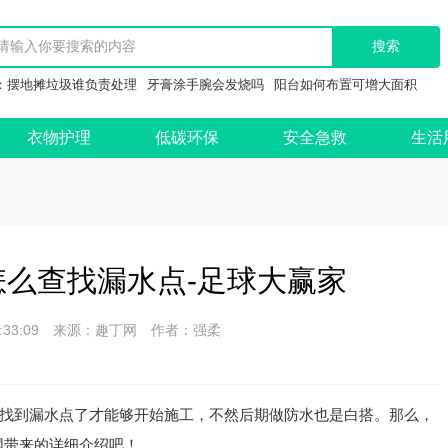
：
摆地摊垃圾谁负责处理
牙膏涂手腕会发烧吗
阳台如何布置可增大面积
衣物护理
低碳环保
安全急救
生活
么查找漏水点-足球大赢家
 17:33:09 来源：趣丁网 作者：强柔
找到漏水点了才能够开始施工，不然后期做防水也是白搭。那么，
网带来的详细介绍吧！