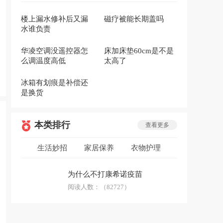
楼上漏水修补后又漏
磁疗被能长期盖吗
水谁负责
华凌空调没遥控器怎
床加床垫60cm是不是
么调温度高低
太高了
冰箱有划痕是补偿还
是换货
本类排行
查看更多
生活妙招
家居保养
衣物护理
低碳环保
安全急救
生活用品
为什么不打康希诺疫苗
防骗技巧
阅读人数：
科普答疑
（82727）