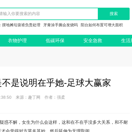
：
摆地摊垃圾谁负责处理
牙膏涂手腕会发烧吗
阳台如何布置可增大面积
衣物护理
低碳环保
安全急救
生活
不是说明在乎她-足球大赢家
 08:38:50 来源：趣丁网 作者：强柔
疑惑不解，女生为什么会这样，这和在不在乎没多大关系，和不耐
以才会觉得对方莫名其妙，然后延伸为无理取闹。