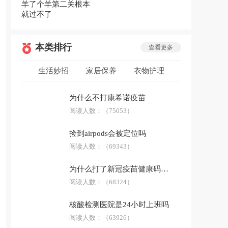
羊了个羊第二关根本
就过不了
本类排行
查看更多
生活妙招
家居保养
衣物护理
低碳环保
安全急救
生活用品
为什么不打康希诺疫苗
防骗技巧
阅读人数：
科普答疑
（75053）
捡到airpods会被定位吗
阅读人数：
（69343）
为什么打了新冠疫苗健康码没有显示
阅读人数：
（68324）
核酸检测医院是24小时上班吗
阅读人数：
（63926）