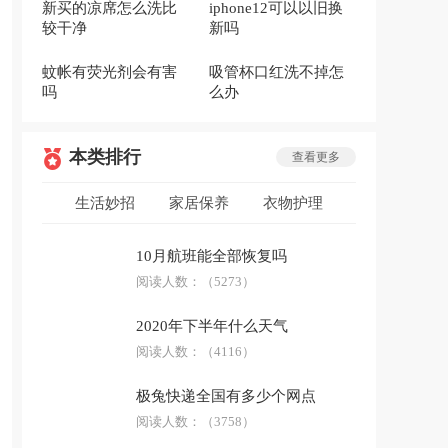
新买的凉席怎么洗比
iphone12可以以旧换
较干净
新吗
蚊帐有荧光剂会有害
吸管杯口红洗不掉怎
吗
么办
本类排行
查看更多
生活妙招
家居保养
衣物护理
低碳环保
安全急救
生活用品
10月航班能全部恢复吗
防骗技巧
阅读人数：
科普答疑
（5273）
2020年下半年什么天气
阅读人数：
（4116）
极兔快递全国有多少个网点
阅读人数：
（3758）