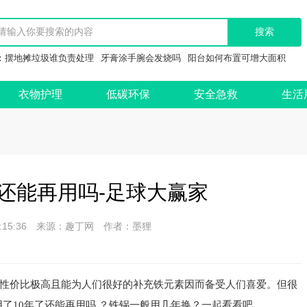
：
摆地摊垃圾谁负责处理
牙膏涂手腕会发烧吗
阳台如何布置可增大面积
衣物护理
低碳环保
安全急救
生活
了还能再用吗-足球大赢家
 09:15:36 来源：趣丁网 作者：墨狸
性价比极高且能为人们很好的补充铁元素因而备受人们喜爱。但很
了10年了还能再用吗 ？铁锅一般用几年换？一起看看吧。