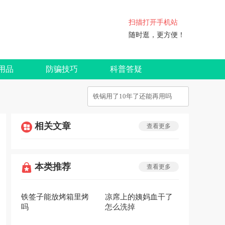
扫描打开手机站
随时逛，更方便！
用品
防骗技巧
科普答疑
相关文章
查看更多
本类推荐
查看更多
铁签子能放烤箱里烤
凉席上的姨妈血干了
吗
怎么洗掉