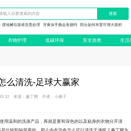
：
摆地摊垃圾谁负责处理
牙膏涂手腕会发烧吗
阳台如何布置可增大面积
衣物护理
低碳环保
安全急救
生活
怎么清洗-足球大赢家
 14:49:32 来源：趣丁网 作者：小枫子
使用温和的洗涤产品，再就是要和深色的以及贴身的衣物分开清
还是比较影响穿着的，那么内衣染色怎么可以清洗干净呢？趣丁网为