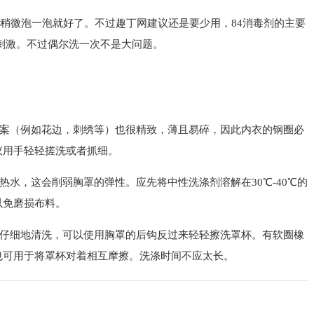
，稍微泡一泡就好了。不过趣丁网建议还是要少用，84消毒剂的主要
刺激。不过偶尔洗一次不是大问题。
案（例如花边，刺绣等）也很精致，薄且易碎，因此内衣的钢圈必
议用手轻轻搓洗或者抓细。
水，这会削弱胸罩的弹性。应先将中性洗涤剂溶解在30℃-40℃的
以免磨损布料。
仔细地清洗，可以使用胸罩的后钩反过来轻轻擦洗罩杯。有软圈橡
也可用于将罩杯对着相互摩擦。洗涤时间不应太长。