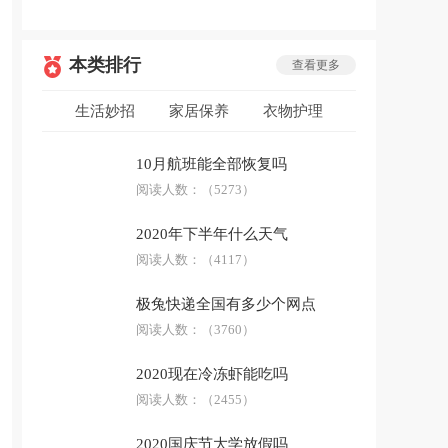
本类排行
查看更多
生活妙招
家居保养
衣物护理
低碳环保
安全急救
生活用品
10月航班能全部恢复吗
防骗技巧
阅读人数：
科普答疑
（5273）
2020年下半年什么天气
阅读人数：
（4117）
极兔快递全国有多少个网点
阅读人数：
（3760）
2020现在冷冻虾能吃吗
阅读人数：
（2455）
2020国庆节大学放假吗