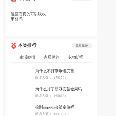
速蓝石真的可以吸收
甲醛吗
本类排行
查看更多
生活妙招
家居保养
衣物护理
低碳环保
安全急救
生活用品
为什么不打康希诺疫苗
防骗技巧
阅读人数：
科普答疑
（70370）
为什么打了新冠疫苗健康码没有显示
阅读人数：
（65663）
捡到airpods会被定位吗
阅读人数：
（63763）