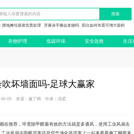
：
摆地摊垃圾谁负责处理
牙膏涂手腕会发烧吗
阳台如何布置可增大面积
衣物护理
低碳环保
安全急救
生活
吹坏墙面吗-足球大赢家
 07:46:05 来源：趣丁网 作者：强柔
都在推荐，毕竟除甲醛最有效的方法就是多通风，使用工业风扇去
，工业风扇去甲醛厉害还是空气净化器厉害？一起来看看趣丁网带来