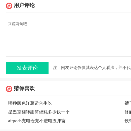
用户评论
注：网友评论仅供其表达个人看法，并不代
猜你喜欢
哪种颜色洋葱适合生吃
裤
星巴克翻转甜筒蛋糕多少钱一个
修
airpods充电仓充不进电没弹窗
铁