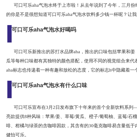
可口可乐aha气泡水终于上市啦！从去年说到了今年，三月份
的你是不是很想知道可口可乐aha气泡水饮料多少钱一杯呢？让
可口可乐aha气泡水好喝吗
可口可乐新推出的苏打水品牌aha，推出的口味包括苹果和
瓜等每种口味都有其独特的颜色搭配，使用不同的视觉组合来代
aha标志也传递着一种有趣和放松的态度，它的标志h中隐藏着一
可口可乐aha气泡水有什么口味
可口可乐宣布在3月2日发布旗下十年来的首个全新饮料系列—
亮款提供8种风味：苹果/姜、草莓/黄瓜、橙子/葡萄柚、蓝莓/石
啡、柑橘与绿茶的含咖啡因款，其含有的30毫克咖啡易含量低于内
健怡可乐。