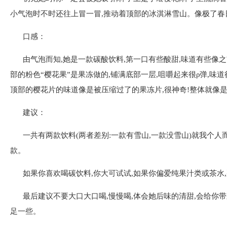
小气泡时不时还往上冒一冒,推动着顶部的冰淇淋雪山。像极了春
口感：
由气泡而知,她是一款碳酸饮料,第一口有些酸甜,味道有些像
部的粉色“樱花果”是果冻做的,铺满底部一层,咀嚼起来很ρ弹,
顶部的樱花片的味道像是被压缩过了的果冻片,很神奇!整体就像
建议：
一共有两款饮料(两者差别:一款有雪山,一款没雪山)就我个人
款。
如果你喜欢喝碳饮料,你大可试试,如果你偏爱纯果汁类或茶水
最后建议不要大口大口喝,慢慢喝,体会她后味的清甜,会给你
足一些。