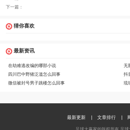
下一篇：
猜你喜欢
最新资讯
在劫难逃改编的哪部小说
无
四川巴中野猪泛滥怎么回事
抖
微信被封号男子跳楼怎么回事
琉
最新更新
|
文章排行
|
足球大赢家的版权所有 足球大赢家 c