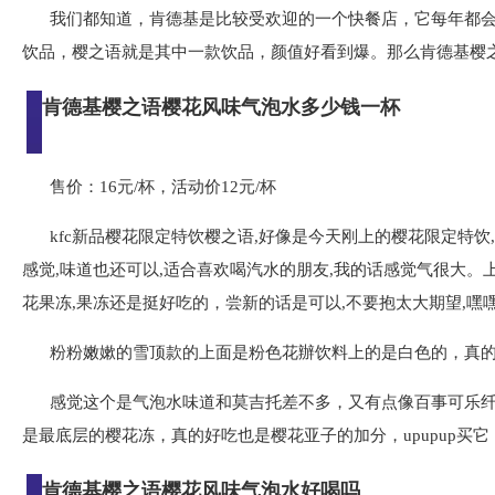
我们都知道，肯德基是比较受欢迎的一个快餐店，它每年都
饮品，樱之语就是其中一款饮品，颜值好看到爆。那么肯德基樱
肯德基樱之语樱花风味气泡水多少钱一杯
售价：16元/杯，活动价12元/杯
kfc新品樱花限定特饮樱之语,好像是今天刚上的樱花限定特饮
感觉,味道也还可以,适合喜欢喝汽水的朋友,我的话感觉气很大。
花果冻,果冻还是挺好吃的，尝新的话是可以,不要抱太大期望,嘿
粉粉嫩嫰的雪顶款的上面是粉色花辦饮料上的是白色的，真的
感觉这个是气泡水味道和莫吉托差不多，又有点像百事可乐纤
是最底层的樱花冻，真的好吃也是樱花亚子的加分，upupup买它
肯德基樱之语樱花风味气泡水好喝吗