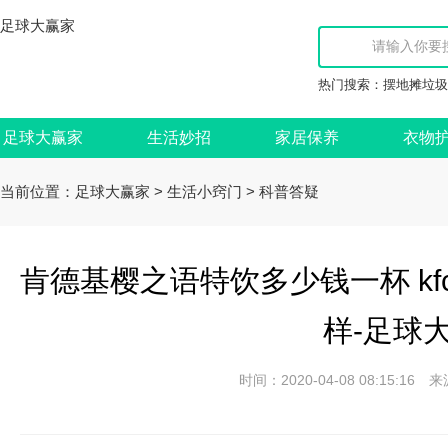
足球大赢家
热门搜索：
摆地摊垃圾
足球大赢家
生活妙招
家居保养
衣物
当前位置：
>
>
足球大赢家
生活小窍门
科普答疑
肯德基樱之语特饮多少钱一杯 k
样-足球
时间：2020-04-08 08:15: