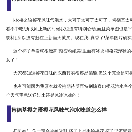
kfc樱之语樱花风味气泡水，太可了太可了太可了，肯德基太
看不中吃!所以刚上新的时候我也没有特别心动,而且菜单图也是平
饮料),所以没有赶在上新当天就买。现在我..真香了!菜单图片确实
这个杯子单看就很漂亮!渐变粉绝美!里面有冰块和樱花形状的樱
女了！
大家都知道樱花口味的东西其实很容易偏酸,但这个完全是可接
也有可能因为我原本就没抱期待反而特别惊喜!!!樱花汽水各个
个天气宅急送送过来还是冰冰凉凉的！
肯德基樱之语樱花风味气泡水味道怎么样
初见她时,你一定会被她吸引,杯子上是手绘樱花,杯子里流淌着