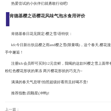
热爱尝试的小伙伴们就勇敢行动吧!
肯德基樱之语樱花风味气泡水食用评价
肯德基春日花见限定:樱之雪/语特饮：
kfc今日新出饮品樱之雨and樱之雪(限量哦)，这个春天,樱花
手中邂逅！
注册kfc会员即可买到12元尝鲜，我喝的这款叫樱之雪上面
粉红色樱花形状的果冻 两片樱花形状的巧克力~
满满的春天气息呀!拍照超级好看而且好喝不贵!
推荐指数:四颗星(冲鸭)!
上一篇：