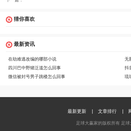
下一篇：
猜你喜欢
最新资讯
在劫难逃改编的哪部小说
无
四川巴中野猪泛滥怎么回事
抖
微信被封号男子跳楼怎么回事
琉
最新更新
|
文章排行
|
足球大赢家的版权所有 足球大赢家 c