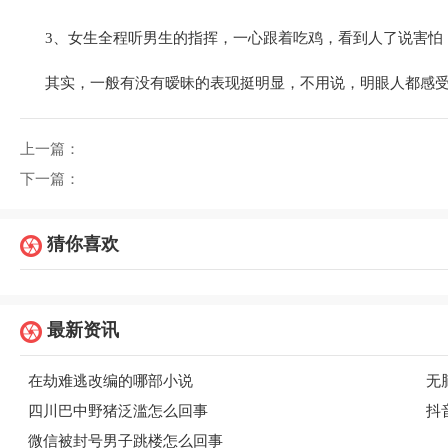
3、女生全程听男生的指挥，一心跟着吃鸡，看到人了说害怕
其实，一般有没有暧昧的表现挺明显，不用说，明眼人都感
上一篇：
下一篇：
猜你喜欢
最新资讯
在劫难逃改编的哪部小说
无
四川巴中野猪泛滥怎么回事
抖
微信被封号男子跳楼怎么回事