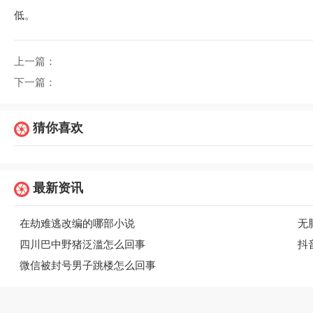
低。
上一篇：
下一篇：
猜你喜欢
最新资讯
在劫难逃改编的哪部小说
无
四川巴中野猪泛滥怎么回事
抖
微信被封号男子跳楼怎么回事