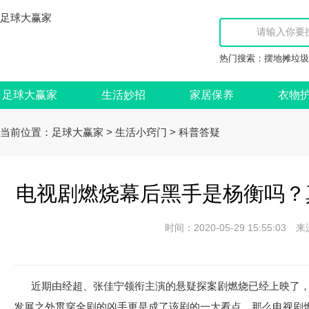
足球大赢家
热门搜索：
摆地摊垃圾
足球大赢家
生活妙招
家居保养
衣物
当前位置：
>
>
足球大赢家
生活小窍门
科普答疑
电视剧燃烧幕后黑手是杨衡吗？
时间：2020-05-29 15:55:
近期由经超、张佳宁领衔主演的悬疑探案剧燃烧已经上映了，
发展之外贯穿全剧的凶手更是成了该剧的一大看点，那么电视剧