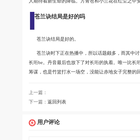
人期待着新生命的降临。方青苍和小兰花在红尘之中
苍兰诀结局是好的吗
苍兰诀结局是好的。
苍兰诀时下正在热播中，所以话题颇多，而其中讨
长珩be。丹音最后也放下了对长珩的执着。唯一比长
筹谋，也是竹篮打水一场空，没能让赤地女子完整的
上一篇：
下一篇：
返回列表
用户评论