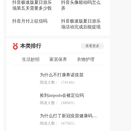
抖音极速版夏日游乐
抖音头像能动吗怎么
场第五关需要多少骰
弄
子
抖音月付上征信吗
抖音极速版夏日游乐
场活动完成后能提现
到微信吗
本类排行
查看更多
生活妙招
家居保养
衣物护理
低碳环保
安全急救
生活用品
为什么不打康希诺疫苗
防骗技巧
阅读人数：
科普答疑
（74144）
捡到airpods会被定位吗
阅读人数：
（68003）
为什么打了新冠疫苗健康码没有显示
阅读人数：
（67503）