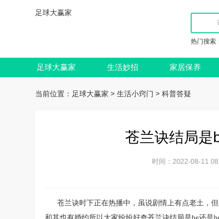
足球大赢家
热门搜索
足球大赢家
生活妙招
家居保养
当前位置：
>
>
足球大赢家
生活小窍门
科普答疑
苍兰诀结局是b
时间：2022-08-11
苍兰诀时下正在热播中，虽说剧情上有点老土，但
和其也有婚约所以大家纷纷好奇苍兰诀结局是be还是