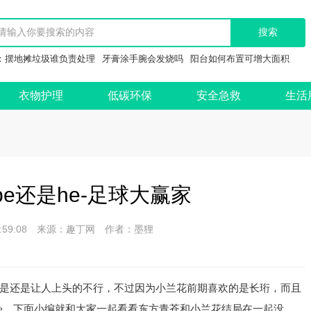
：
摆地摊垃圾谁负责处理
牙膏涂手腕会发烧吗
阳台如何布置可增大面积
衣物护理
低碳环保
安全急救
生活
e还是he-足球大赢家
 08:59:08 来源：趣丁网 作者：墨狸
是还是让人上头的不行，不过因为小兰花前期喜欢的是长珩，而且
he，下面小编就和大家一起看看东方青苍和小兰花结局在一起没。