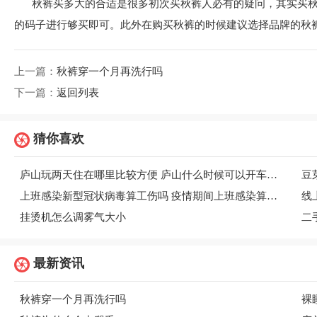
秋裤买多大的合适是很多初次买秋裤人必有的疑问，其实买
的码子进行够买即可。此外在购买秋裤的时候建议选择品牌的秋
上一篇：
秋裤穿一个月再洗行吗
下一篇：
返回列表
猜你喜欢
庐山玩两天住在哪里比较方便 庐山什么时候可以开车上山
豆
上班感染新型冠状病毒算工伤吗 疫情期间上班感染算工伤吗
线
挂烫机怎么调雾气大小
最新资讯
秋裤穿一个月再洗行吗
裸