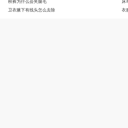
秋裤为什么会夹腿毛
床
卫衣腋下有线头怎么去除
衣