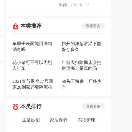
时间：
2021-01-26
本类推荐
查看更多
车厘子表面能用酒精
切开的洋葱常温下能
消毒吗
保存多久
花小猪可不可以为别
年前大扫除挪床会把
人打车
财运挪走是真的吗
2021春节返乡27号回
60头干海参一斤多少
家28到家还要隔离检
个
查吗
本类排行
查看更多
生活妙招
家居保养
衣物护理
低碳环保
安全急救
生活用品