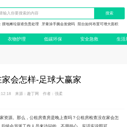
：
摆地摊垃圾谁负责处理
牙膏涂手腕会发烧吗
阳台如何布置可增大面积
衣物护理
低碳环保
安全急救
生活
家会怎样-足球大赢家
 09:12:18 来源：趣丁网 作者：强柔
家资源。那么，公租房查房是晚上查吗？公租房检查没在家会怎
，后续会另派工作人员来访问的，不用担心，实话实说即可。