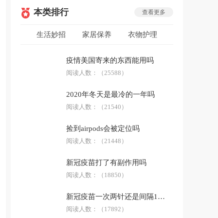
本类排行
查看更多
生活妙招
家居保养
衣物护理
低碳环保
安全急救
生活用品
疫情美国寄来的东西能用吗
防骗技巧
阅读人数：
科普答疑
（25588）
2020年冬天是最冷的一年吗
阅读人数：
（21540）
捡到airpods会被定位吗
阅读人数：
（21448）
新冠疫苗打了有副作用吗
阅读人数：
（18850）
新冠疫苗一次两针还是间隔14天
阅读人数：
（17892）