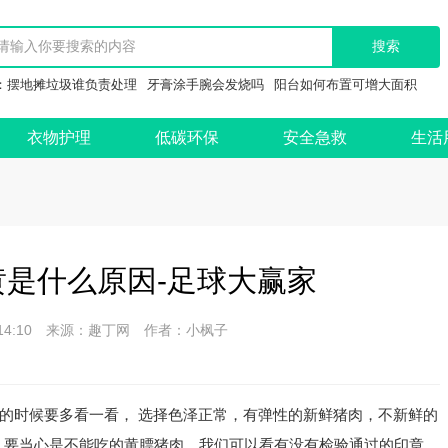
：
摆地摊垃圾谁负责处理
牙膏涂手腕会发烧吗
阳台如何布置可增大面积
衣物护理
低碳环保
安全急救
生活
是什么原因-足球大赢家
 18:14:10 来源：趣丁网 作者：小枫子
的时候要多看一看， 选择色泽正常，有弹性的新鲜猪肉，不新鲜的
，要当心是不能吃的黄膘猪肉，我们可以看有没有检验通过的印章，