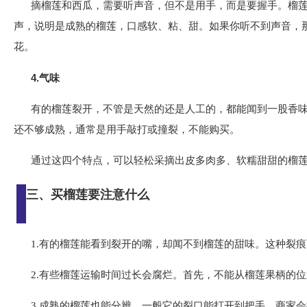
摘榴莲和西瓜，需要听声音，但不是用手，而是要握手。榴
声，说明是成熟的榴莲，口感软、粘、甜。如果你听不到声音，
花。
4.气味
有的榴莲裂开，不管是天然的还是人工的，都能闻到一股香
还不够成熟，通常是用手敲打或撞裂，不能购买。
通过这四个特点，可以轻松采摘出皮多肉多、软糯甜甜的榴
三、买榴莲要注意什么
1.有的榴莲能看到裂开的嘴，却闻不到榴莲的甜味。这种裂
2.有些榴莲运输时间过长会腐烂。首先，不能从榴莲果柄的
3.成熟的榴莲也能分辨，一般它的裂口能打开到把手，商家