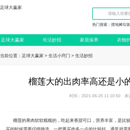
足球大赢家
热门搜索：
摆地摊垃圾
足球大赢家
生活妙招
家居保养
衣物
当前位置：
>
>
足球大赢家
生活小窍门
生活妙招
榴莲大的出肉率高还是小的
时间：2021-06-25 11:10:
榴莲的果肉软软糯糯的，吃起来香甜可口，营养丰富，是比
买的时候需要仔细挑选，一把要买肉多一点的比较好，通常就需