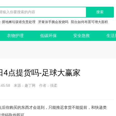
：
摆地摊垃圾谁负责处理
牙膏涂手腕会发烧吗
阳台如何布置可增大面积
衣物护理
低碳环保
安全急救
生活
4点提货吗-足球大赢家
 17:45:58 来源：趣丁网 作者：强柔
点后你购买的东西才会送到，只能推迟拿货不能提前，和快递类
提货码取件即可。