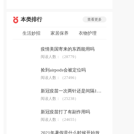
本类排行
查看更多
生活妙招
家居保养
衣物护理
低碳环保
安全急救
生活用品
疫情美国寄来的东西能用吗
防骗技巧
阅读人数：
科普答疑
（28779）
捡到airpods会被定位吗
阅读人数：
（27496）
新冠疫苗一次两针还是间隔14天
阅读人数：
（25238）
新冠疫苗打了有副作用吗
阅读人数：
（24655）
2021年暑假是什么时候开始放