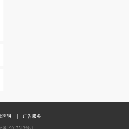
律声明
|
广告服务
备19017513号-1