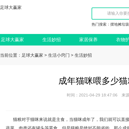
足球大赢家
热门搜索：
摆地摊垃圾
足球大赢家
生活妙招
家居保养
衣物
当前位置：
>
>
足球大赢家
生活小窍门
生活妙招
成年猫咪喂多少猫
时间：2021-04-29 18:47:
猫粮对于猫咪来说就是主食，当猫咪成年了，我们就可以直
蔬菜、肉类还有罐头等零食，但是猫粮是绝对不能省的。那么成